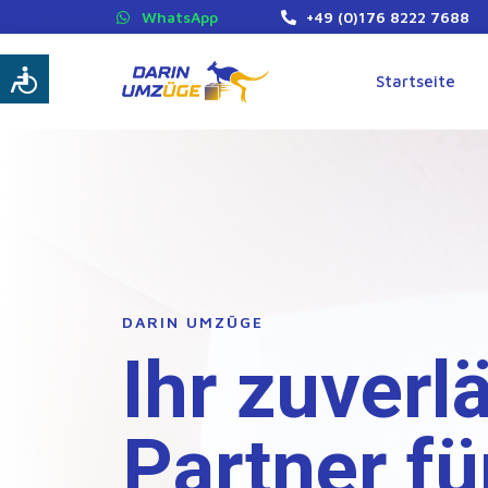
WhatsApp
+49 (0)176 8222 7688
Startseite
DARIN UMZÜGE
Ihr zuverl
Partner fü