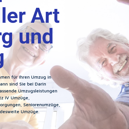
ler Art
rg und
g
hmen für Ihren Umzug in
n sind Sie bei Darin
fassende Umzugsleistungen
tz IV Umzüge,
sorgungen, Seniorenumzüge,
undesweite Umzüge.