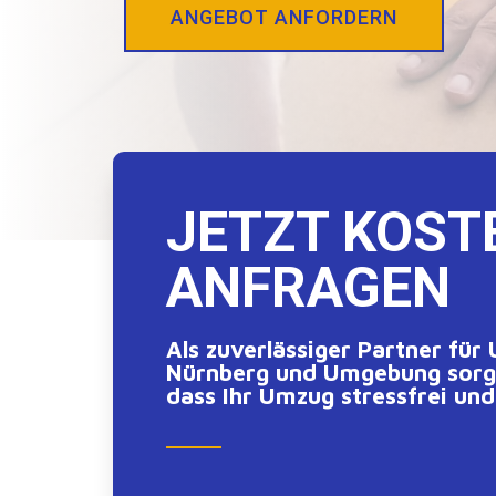
ANGEBOT ANFORDERN
JETZT KOST
ANFRAGEN
Als zuverlässiger Partner für
Nürnberg und Umgebung sorge
dass Ihr Umzug stressfrei und 