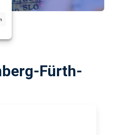
n
nberg-Fürth-